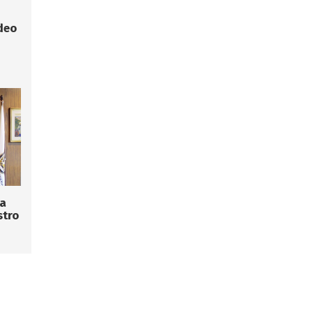
deo
la
stro