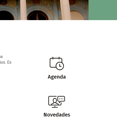
na
ños. Es
Agenda
Novedades