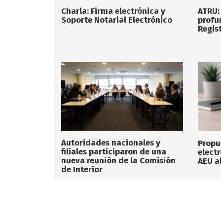
Charla: Firma electrónica y
ATRU:
Soporte Notarial Electrónico
profu
Regist
Autoridades nacionales y
Propu
filiales participaron de una
elect
nueva reunión de la Comisión
AEU a
de Interior