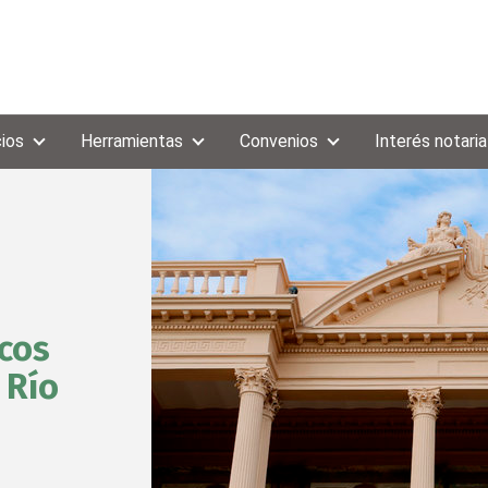
cios
Herramientas
Convenios
Interés notaria
cos
 Río