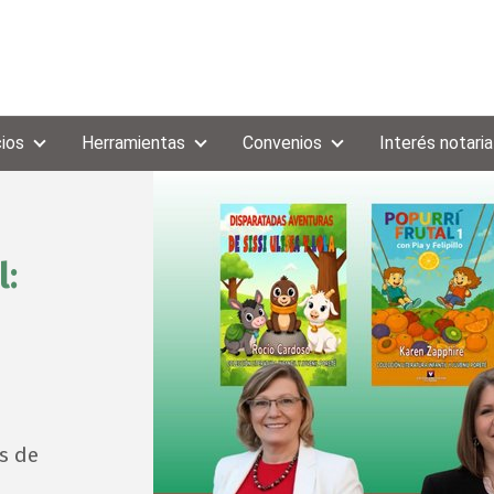
cios
Herramientas
Convenios
Interés notaria
l:
s de