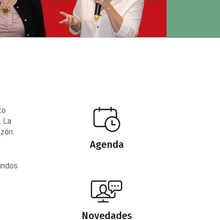
to
. La
azón.
Agenda
mundos
Novedades