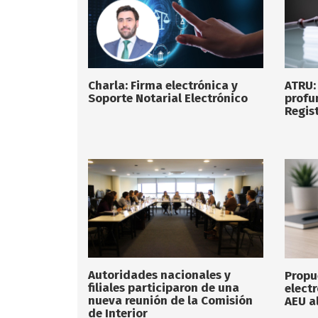
Charla: Firma electrónica y
ATRU:
Soporte Notarial Electrónico
profu
Regist
Autoridades nacionales y
Propu
filiales participaron de una
elect
nueva reunión de la Comisión
AEU a
de Interior