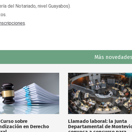
ería del Notariado, nivel Guayabos).
os.
nscripciones
.
Más novedades
 Curso sobre
Llamado laboral: la Junta
ndización en Derecho
Departamental de Montevi
ral
convoca a concurso para