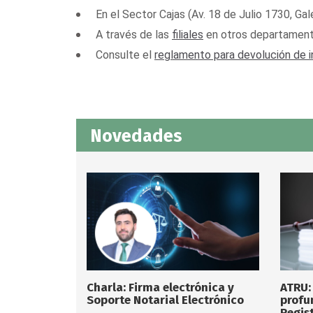
En el Sector Cajas (Av. 18 de Julio 1730, Gal
A través de las
filiales
en otros departament
Consulte el
reglamento para devolución de i
Novedades
Charla: Firma electrónica y
ATRU:
Soporte Notarial Electrónico
profu
Regist