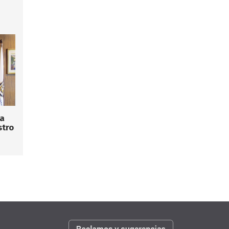
la
stro