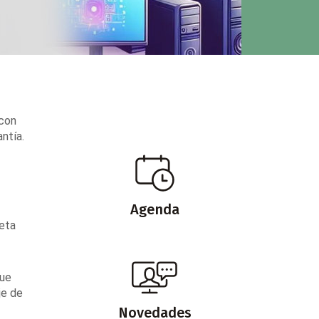
 con
ntía.
Agenda
jeta
que
je de
Novedades