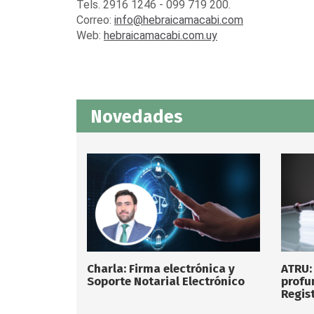
Tels. 2916 1246 - 099 719 200.
Correo:
info@hebraicamacabi.com
Web:
hebraicamacabi.com.uy
Novedades
Charla: Firma electrónica y
ATRU:
Soporte Notarial Electrónico
profu
Regist