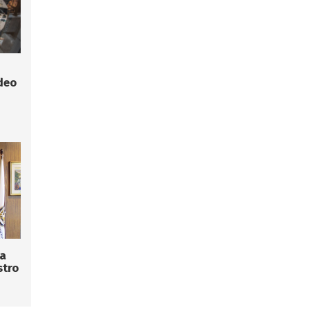
deo
la
stro