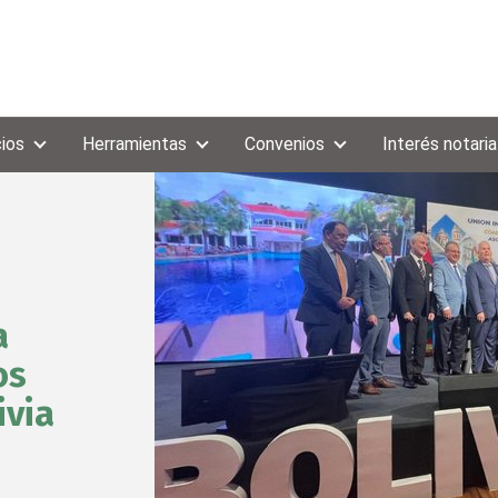
cios
Herramientas
Convenios
Interés notaria
a
os
ivia