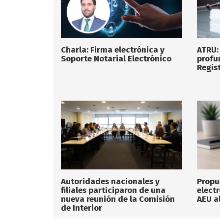
Charla: Firma electrónica y
ATRU:
Soporte Notarial Electrónico
profu
Regist
Autoridades nacionales y
Propu
filiales participaron de una
elect
nueva reunión de la Comisión
AEU a
de Interior