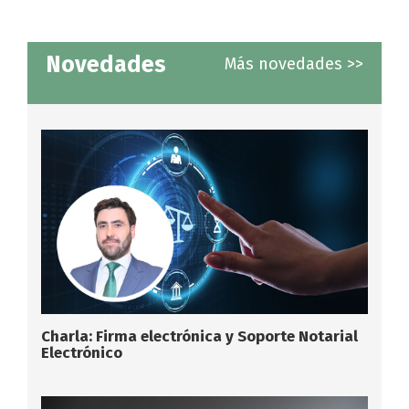
Novedades
Más novedades >>
Charla: Firma electrónica y Soporte Notarial
Electrónico