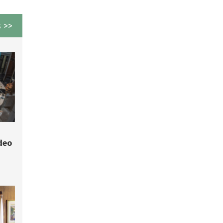
 >>
deo