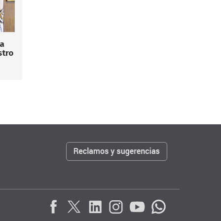
la
stro