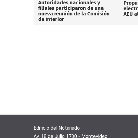
Autoridades nacionales y
Propu
filiales participaron de una
elect
nueva reunión de la Comisión
AEU a
de Interior
Edificio del Notariado
Av. 18 de Julio 1730 - Montevideo