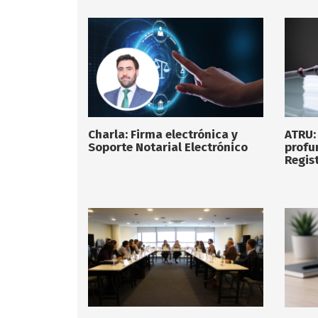
Charla: Firma electrónica y
ATRU:
Soporte Notarial Electrónico
profu
Regist