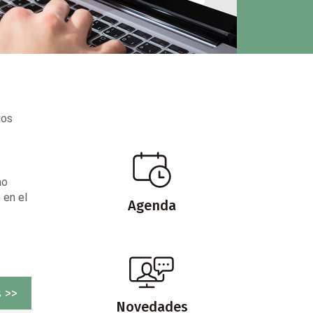
ios
mo
 en el
Agenda
 >>
Novedades