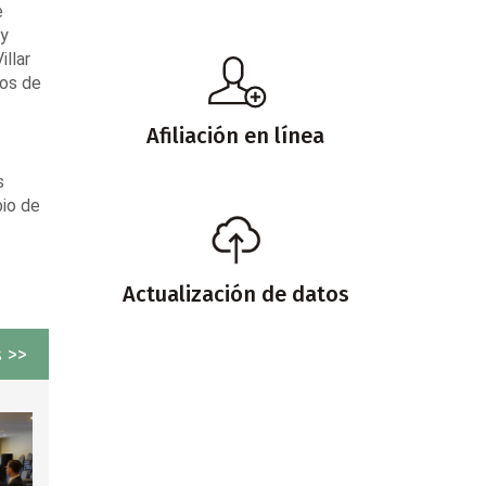
e
 y
illar
ios de
Afiliación en línea
s
bio de
Actualización de datos
 >>