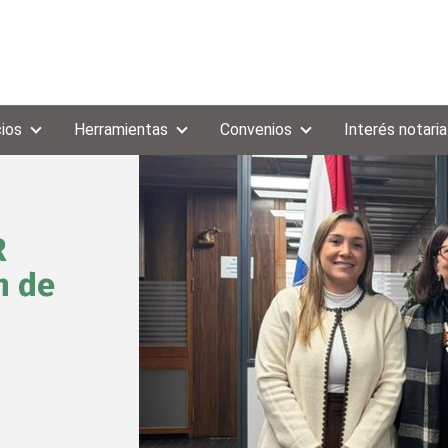
cios
Herramientas
Convenios
Interés notaria
R
n de