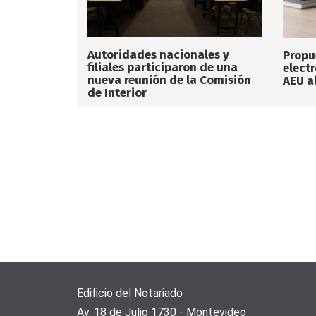
Autoridades nacionales y
Propu
filiales participaron de una
elect
nueva reunión de la Comisión
AEU a
de Interior
Edificio del Notariado
Av. 18 de Julio 1730 - Montevideo