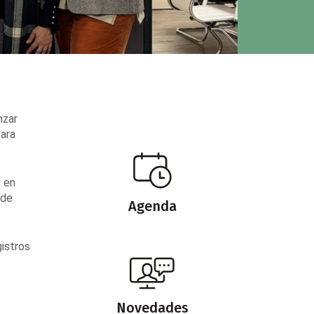
nzar
para
s en
 de
Agenda
gistros
Novedades