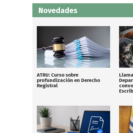
Novedades
ATRU: Curso sobre
Llama
profundización en Derecho
Depar
Registral
convo
Escrib