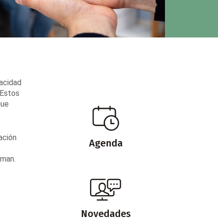
pacidad
 Estos
que
ación
Agenda
rman.
Novedades