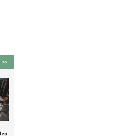
 >>
deo