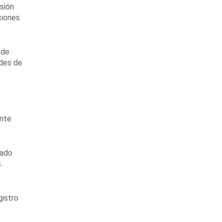
esión
ciones
 de
udes de
ente
vado
.
gistro