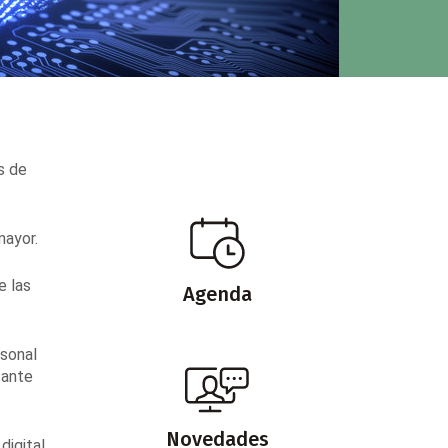
s de
mayor.
e las
Agenda
rsonal
tante
Novedades
digital