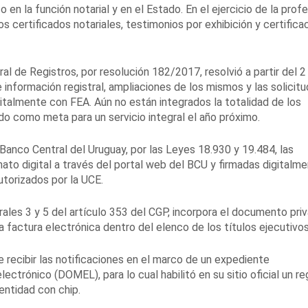
 en la función notarial y en el Estado. En el ejercicio de la prof
los certificados notariales, testimonios por exhibición y certifica
al de Registros, por resolución 182/2017, resolvió a partir del 2
información registral, ampliaciones de los mismos y las solicit
gitalmente con FEA. Aún no están integrados la totalidad de los
do como meta para un servicio integral el año próximo.
anco Central del Uruguay, por las Leyes 18.930 y 19.484, las
ato digital a través del portal web del BCU y firmadas digitalm
utorizados por la UCE.
ales 3 y 5 del artículo 353 del CGP, incorpora el documento pri
a factura electrónica dentro del elenco de los títulos ejecutivos
 recibir las notificaciones en el marco de un expediente
lectrónico (DOMEL), para lo cual habilitó en su sitio oficial un re
entidad con chip.