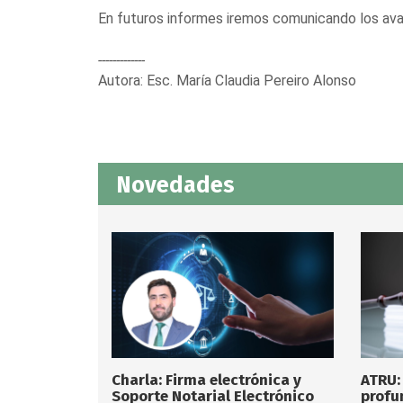
En futuros informes iremos comunicando los ava
-------------
Autora: Esc. María Claudia Pereiro Alonso
Novedades
Charla: Firma electrónica y
ATRU:
Soporte Notarial Electrónico
profu