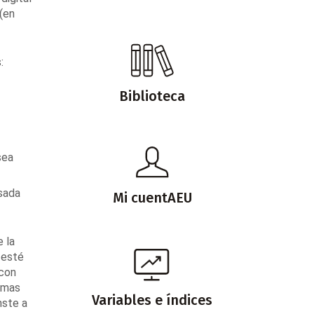
(en
:
Biblioteca
sea
asada
Mi cuentAEU
e la
 esté
 con
irmas
Variables e índices
nste a