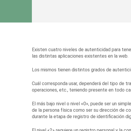
Existen cuatro niveles de autenticidad para tene
las distintas aplicaciones existentes en la web.
Los mismos tienen distintos grados de autentici
Cuál corresponda usar, dependerá del tipo de tr
operaciones, etc., teniendo presente en todo cas
El más bajo nivel o nivel «0», puede ser un simpl
de la persona física como ser su dirección de co
durante la etapa de registro de identificación dig
El nivel «2» requiere un registro personal y la co