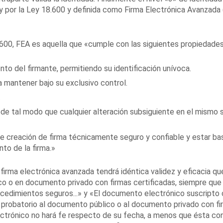
y por la Ley 18.600 y definida como Firma Electrónica Avanzada 
18.600, FEA es aquella que «cumple con las siguientes propiedades
to del firmante, permitiendo su identificación unívoca.
 mantener bajo su exclusivo control.
.
de tal modo que cualquier alteración subsiguiente en el mismo 
 de creación de firma técnicamente seguro y confiable y estar b
to de la firma.»
 firma electrónica avanzada tendrá idéntica validez y eficacia qu
o o en documento privado con firmas certificadas, siempre que
cedimientos seguros...» y «El documento electrónico suscripto
r probatorio al documento público o al documento privado con f
ectrónico no hará fe respecto de su fecha, a menos que ésta co