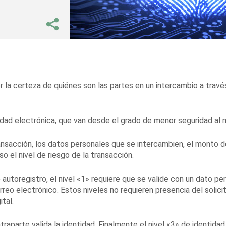
r la certeza de quiénes son las partes en un intercambio a travé
dad electrónica, que van desde el grado de menor seguridad al 
ansacción, los datos personales que se intercambien, el monto d
o el nivel de riesgo de la transacción.
e autoregistro, el nivel «1» requiere que se valide con un dato pe
rreo electrónico. Estos niveles no requieren presencia del solici
ital.
ntraparte valida la identidad. Finalmente el nivel «3» de identidad 