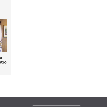
la
stro