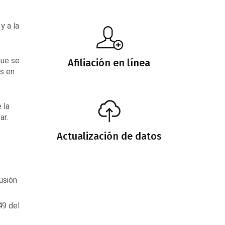
y a la
que se
Afiliación en línea
s en
 la
ar.
Actualización de datos
usión
49 del