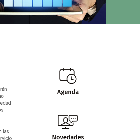
erán
Agenda
no
ciedad
os
n las
Novedades
rvicio