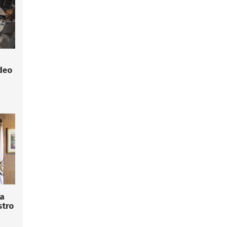
deo
la
stro