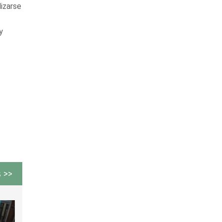
lizarse
y
 >>