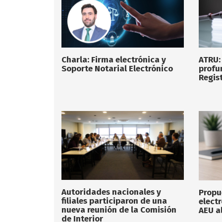
Charla: Firma electrónica y
ATRU:
Soporte Notarial Electrónico
profu
Regist
Autoridades nacionales y
Propu
filiales participaron de una
elect
nueva reunión de la Comisión
AEU a
de Interior