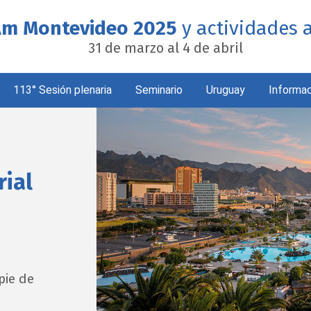
m Montevideo 2025
y actividades 
31 de marzo al 4 de abril
113° Sesión plenaria
Seminario
Uruguay
Informac
rial
pie de