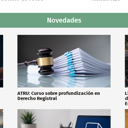
Novedades
ATRU: Curso sobre profundización en
L
Derecho Registral
d
E