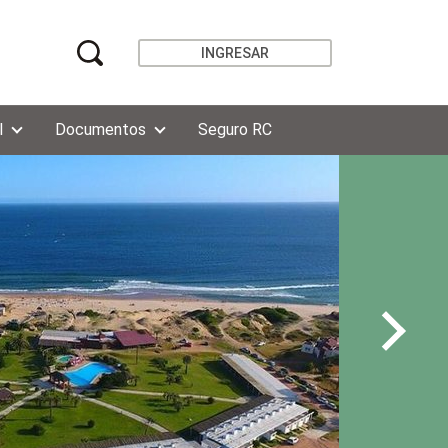
INGRESAR
l
Documentos
Seguro RC
AE
co
re
ci
Más 
para