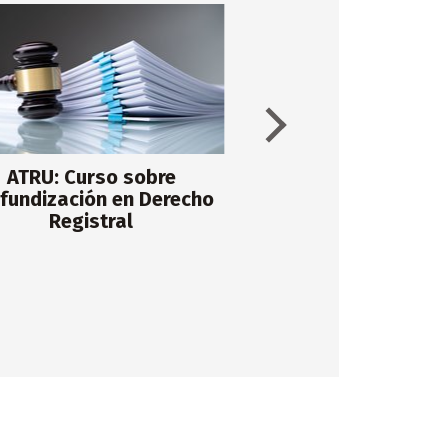
ATRU: Curso sobre
Taller: Temas de
fundización en Derecho
comercia
Registral